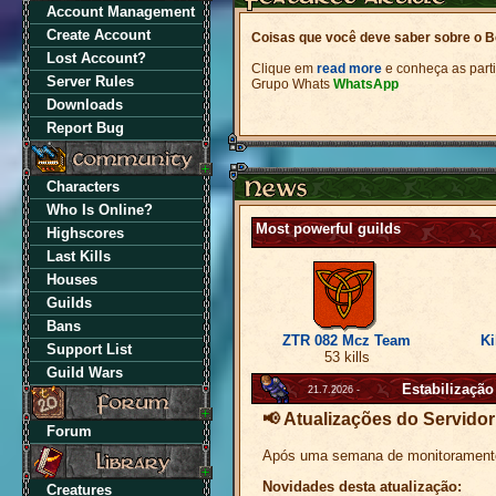
Account Management
Create Account
Coisas que você deve saber sobre o 
Lost Account?
Clique em
read more
e conheça as part
Server Rules
Grupo Whats
WhatsApp
Downloads
Report Bug
Characters
Who Is Online?
Most powerful guilds
Highscores
Last Kills
Houses
Guilds
Bans
ZTR 082 Mcz Team
Ki
Support List
53 kills
Guild Wars
Estabilizaçã
21.7.2026 -
📢 Atualizações do Servidor
Forum
Após uma semana de monitoramento e
Novidades desta atualização:
Creatures