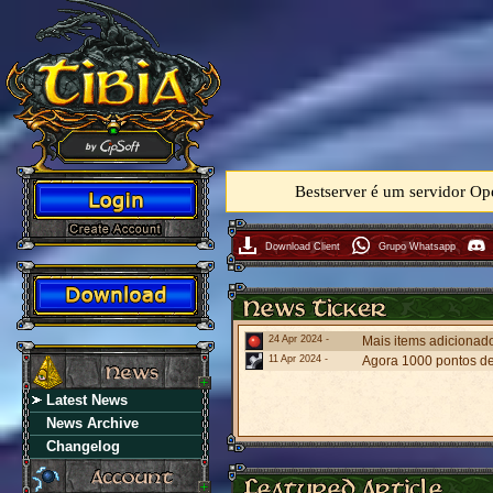
Bestserver é um servidor Op
Download Client
Grupo Whatsapp
24 Apr 2024 -
Mais items adicionados
11 Apr 2024 -
Agora 1000 pontos de
Latest News
News Archive
Changelog