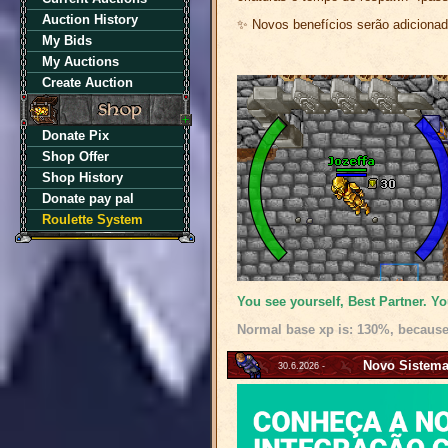
Auction History
✨ Novos benefícios serão adicionad
My Bids
My Auctions
Create Auction
Donate Pix
Shop Offer
Shop History
Donate pay pal
Roulette System
You see yourself, Best Partner. Yo
Normal base xp is: 130%, because
Novo Sistema
30.6.2026 -