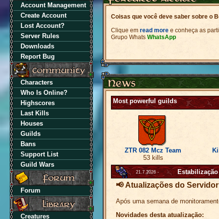
Account Management
Create Account
Coisas que você deve saber sobre o 
Lost Account?
Clique em
read more
e conheça as part
Server Rules
Grupo Whats
WhatsApp
Downloads
Report Bug
Characters
Who Is Online?
Most powerful guilds
Highscores
Last Kills
Houses
Guilds
Bans
ZTR 082 Mcz Team
Ki
Support List
53 kills
Guild Wars
Estabilizaçã
21.7.2026 -
📢 Atualizações do Servidor
Forum
Após uma semana de monitoramento e
Novidades desta atualização:
Creatures