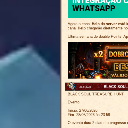
Agora o canal
Help
do
server
está i
canal
Help
chegarão diretamente no
Última semana de double Points. Ap
BLACK SOUL
26.6.2026 -
BLACK SOUL TREASURE HUNT
Evento
Início: 27/06/2026
Fim: 28/06/2026 às 23:59
O evento dura 2 dias e o progresso