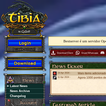
Bestserver é um servidor Op
Download Client
Grupo Whatsapp
24 Apr 2024 -
Mais items adicionados
11 Apr 2024 -
Agora 1000 pontos de
Latest News
News Archive
Changelog