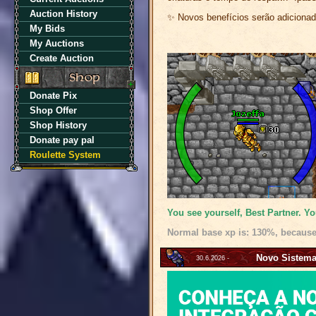
Auction History
✨ Novos benefícios serão adicionad
My Bids
My Auctions
Create Auction
Donate Pix
Shop Offer
Shop History
Donate pay pal
Roulette System
You see yourself, Best Partner. Yo
Normal base xp is: 130%, because
Novo Sistema
30.6.2026 -