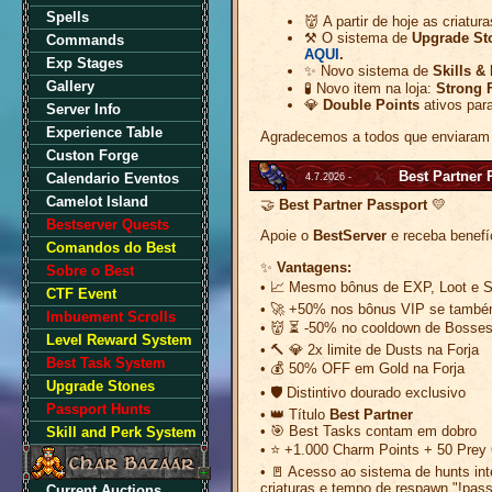
Spells
👹 A partir de hoje as criatur
⚒️ O sistema de
Upgrade St
Commands
AQUI
.
Exp Stages
✨ Novo sistema de
Skills &
Gallery
🧪 Novo item na loja:
Strong 
💎
Double Points
ativos par
Server Info
Experience Table
Agradecemos a todos que enviaram 
Custon Forge
Best Partner 
Calendario Eventos
4.7.2026 -
Camelot Island
🤝
Best Partner Passport
💛
Bestserver Quests
Apoie o
BestServer
e receba benefí
Comandos do Best
✨
Vantagens:
Sobre o Best
• 📈 Mesmo bônus de EXP, Loot e Sk
CTF Event
• 🚀 +50% nos bônus VIP se també
Imbuement Scrolls
• 👹 ⏳ -50% no cooldown de Bosse
Level Reward System
• 🔨 💎 2x limite de Dusts na Forja
Best Task System
• 💰 50% OFF em Gold na Forja
Upgrade Stones
• 🛡️ Distintivo dourado exclusivo
Passport Hunts
• 👑 Título
Best Partner
• 🎯 Best Tasks contam em dobro
Skill and Perk System
• ⭐ +1.000 Charm Points + 50 Prey
• 🚪 Acesso ao sistema de hunts int
criaturas e tempo de respawn "!pass
Current Auctions